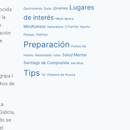
Lugares
jóvenes
nocida
Gastronomía
Guías
de interés
 la
Mejor época
s
Mindfulness
Naturaleza
O Porriño
Oporto
ación
Parejas
Platillos
ue
Preparación
Puntos de
Salud Mental
Interés
Redondella
rutas
Santiago de Compostela
secretos
Tips
Tui
Vilanova de Arousa
gripa I
chos de
La
alicia,
do se
el