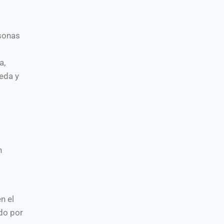
rsonas
a,
eda y
n
n el
do por