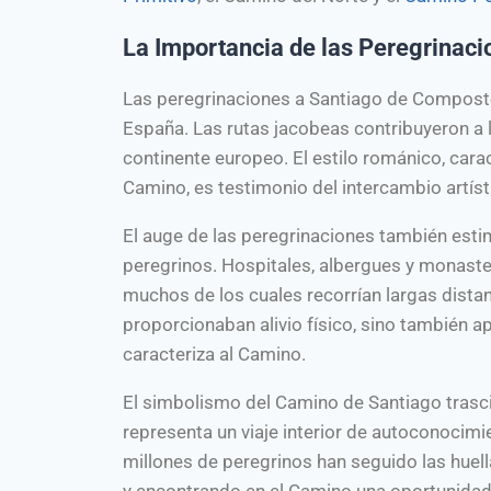
La Importancia de las Peregrinac
Las peregrinaciones a Santiago de Compostel
España. Las rutas jacobeas contribuyeron a la d
continente europeo. El estilo románico, carac
Camino, es testimonio del intercambio artíst
El auge de las peregrinaciones también estim
peregrinos. Hospitales, albergues y monasteri
muchos de los cuales recorrían largas dista
proporcionaban alivio físico, sino también 
caracteriza al Camino.
El simbolismo del Camino de Santiago trasci
representa un viaje interior de autoconocimien
millones de peregrinos han seguido las huel
y encontrando en el Camino una oportunidad