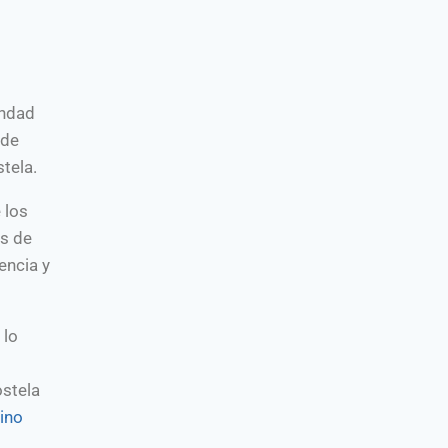
andad
 de
tela.
 los
es de
encia y
 lo
ostela
ino