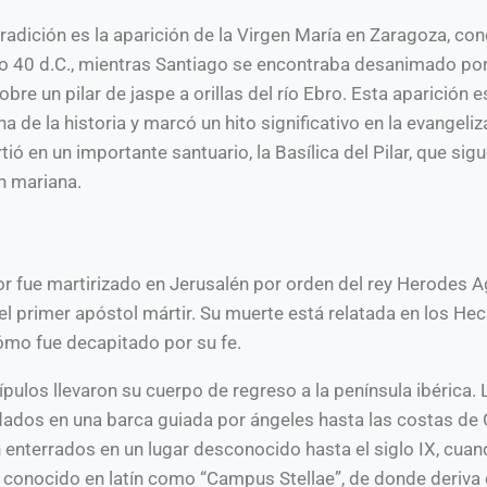
adición es la aparición de la Virgen María en Zaragoza, co
año 40 d.C., mientras Santiago se encontraba desanimado por
obre un pilar de jaspe a orillas del río Ebro. Esta aparición e
de la historia y marcó un hito significativo en la evangeliz
rtió en un importante santuario, la Basílica del Pilar, que sig
n mariana.
yor fue martirizado en Jerusalén por orden del rey Herodes A
 el primer apóstol mártir. Su muerte está relatada en los He
ómo fue decapitado por su fe.
pulos llevaron su cuerpo de regreso a la península ibérica. 
dados en una barca guiada por ángeles hasta las costas de G
 enterrados en un lugar desconocido hasta el siglo IX, cuan
 conocido en latín como “Campus Stellae”, de donde deriva 