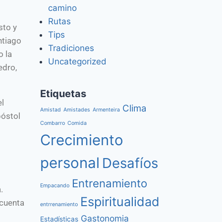
camino
Rutas
sto y
Tips
ntiago
Tradiciones
o la
Uncategorized
edro,
Etiquetas
el
Clima
Amistad
Amistades
Armenteira
póstol
Combarro
Comida
Crecimiento
personal
Desafíos
Entrenamiento
Empacando
.
Espiritualidad
 cuenta
entrrenamiento
Gastonomia
Estadísticas