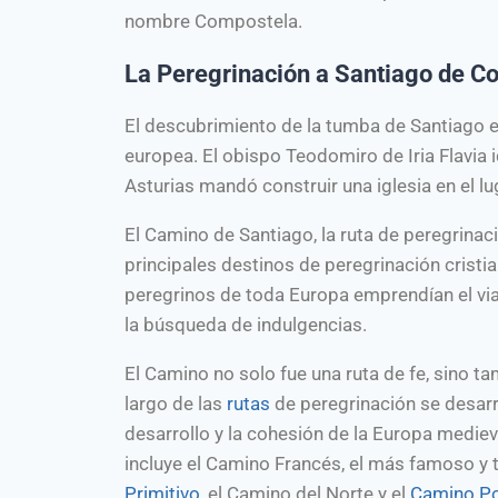
nombre Compostela.
La Peregrinación a Santiago de C
El descubrimiento de la tumba de Santiago en 
europea. El obispo Teodomiro de Iria Flavia id
Asturias mandó construir una iglesia en el l
El Camino de Santiago, la ruta de peregrinaci
principales destinos de peregrinación cristi
peregrinos de toda Europa emprendían el via
la búsqueda de indulgencias.
El Camino no solo fue una ruta de fe, sino t
largo de las
rutas
de peregrinación se desarro
desarrollo y la cohesión de la Europa medi
incluye el Camino Francés, el más famoso y 
Primitivo
, el Camino del Norte y el
Camino P