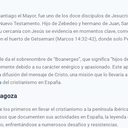
tiago el Mayor, fue uno de los doce discípulos de Jesucri
 Nuevo Testamento. Hijo de Zebedeo y hermano de Juan, Sa
Su cercanía con Jesús se evidencia en momentos clave, com
 en el huerto de Getsemaní (Marcos 14:32-42), donde solo P
le da el sobrenombre de “Boanerges”, que significa “hijos d
emente debido a su carácter enérgico y apasionado. Este a
 difusión del mensaje de Cristo, una misión que lo llevaría a
a
del cristianismo en España.
ragoza
 los primeros en llevar el cristianismo a la península ibérica
isos que documenten sus actividades en España, la leyenda
elio, enfrentándose a numerosos desafíos y resistencias.