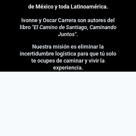
de México y toda Latinoamérica.
Ivonne y Oscar Carrera son autores del
libro
"El Camino de Santiago, Caminando
Juntos"
.
Nuestra misión es eliminar la
incertidumbre logística para que tú solo
te ocupes de caminar y vivir la
experiencia.
¿Dudas de último momento?
Habla directamente con nosotros (No somos
un
call center
).
📲
WhatsApp:
+52 55 1654 2261