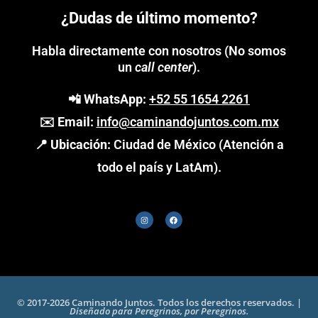
¿Dudas de último momento?
Habla directamente con nosotros (No somos
un
call center
).
📲
WhatsApp:
+52 55 1654 2261
✉️
Email:
info@caminandojuntos.com.mx
📍
Ubicación:
Ciudad de México (Atención a
todo el país y LatAm).
© 2017-2026 Caminando Juntos. Todos los derechos reservados. |
Diseñado para Peregrinos, por Peregrinos.